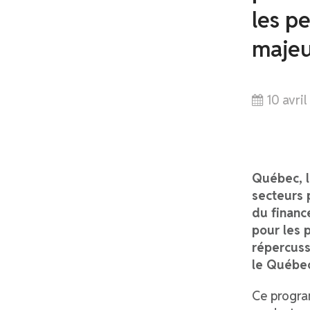
les pe
majeu
10 avri
Québec, l
secteurs 
du financ
pour les 
répercussi
le Québe
Ce progra