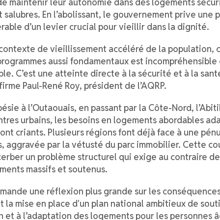
e maintenir leur autonomie dans des logements sécuri
 salubres. En l’abolissant, le gouvernement prive une 
rable d’un levier crucial pour vieillir dans la dignité.
contexte de vieillissement accéléré de la population, 
programmes aussi fondamentaux est incompréhensible 
le. C’est une atteinte directe à la sécurité et à la sant
ffirme Paul-René Roy, président de l’AQRP.
ésie à l’Outaouais, en passant par la Côte-Nord, l’Abitib
ntres urbains, les besoins en logements abordables ad
sont criants. Plusieurs régions font déjà face à une pén
, aggravée par la vétusté du parc immobilier. Cette c
erber un problème structurel qui exige au contraire de
ments massifs et soutenus.
mande une réflexion plus grande sur les conséquences
t la mise en place d'un plan national ambitieux de souti
n et à l’adaptation des logements pour les personnes 