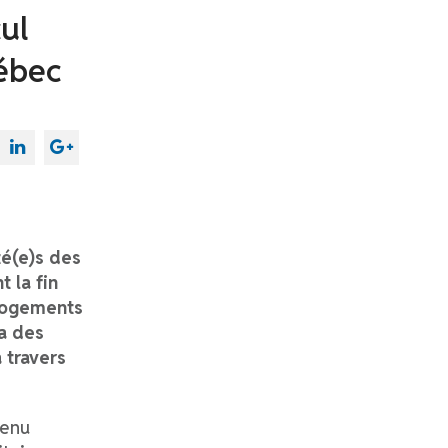
ul
ébec
té(e)s des
 la fin
logements
ra des
 travers
venu