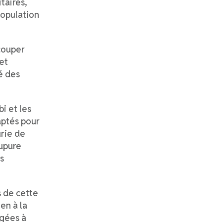
taires,
population
couper
et
é des
i et les
aptés pour
urie de
oupure
s
 de cette
en à la
âgées à