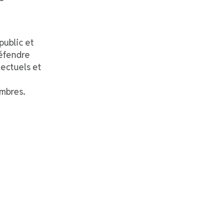
public et
défendre
lectuels et
mbres.