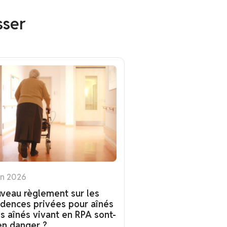
sser
in 2026
veau règlement sur les
idences privées pour aînés
es aînés vivant en RPA sont-
 en danger ?