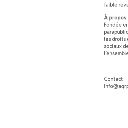
faible rev
À propos
Fondée en 
parapubli
les droits
sociaux de
l’ensembl
Contact
info@aqrp