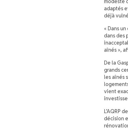
modeste d
adaptés et
déjà vulné
« Dans un 
dans des 
inacceptab
aînés », a
De la Gasp
grands ce
les aînés 
logements
vient exac
investisse
L’AQRP de
décision e
rénovatio