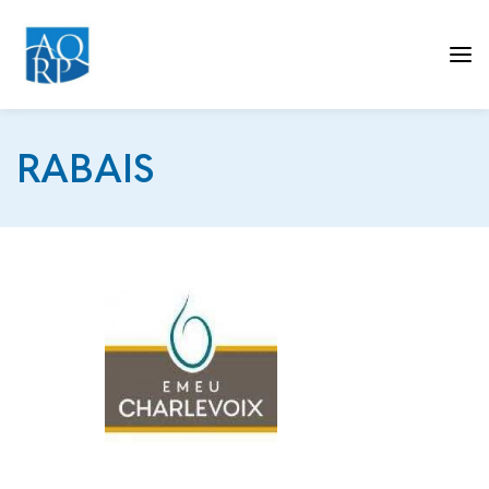
Tog
RABAIS
nav