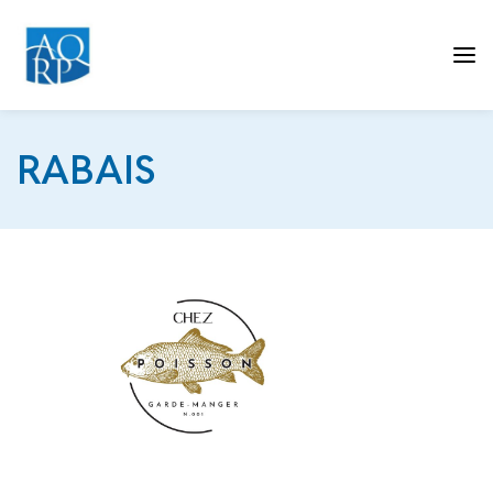
Tog
RABAIS
nav