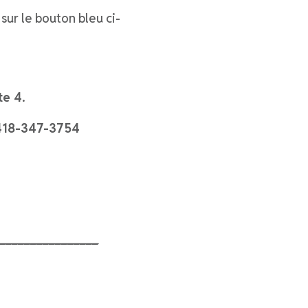
 sur le bouton bleu ci-
te 4
.
418-347-3754
________________