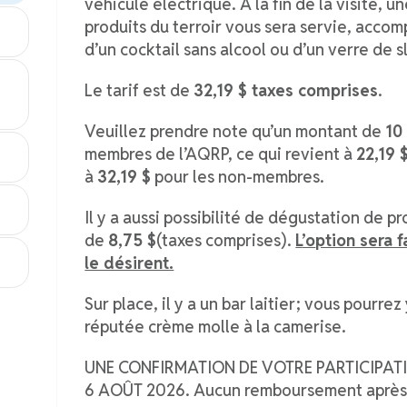
véhicule électrique. À la fin de la visite, 
produits du terroir vous sera servie, accom
d’un cocktail sans alcool ou d’un verre de s
Le tarif est de
32,19 $ taxes comprises
.
Veuillez prendre note qu’un montant de
10
membres de l’AQRP, ce qui revient à
22,19 
à
32,19 $
pour les non-membres.
Il y a aussi possibilité de dégustation de p
de
8,75 $
(taxes comprises).
L
’o
ption sera f
le désirent.
Sur place, il y a un bar laitier ; vous pourr
réputée crème molle à la camerise.
UNE CONFIRMATION DE VOTRE PARTICIPATI
6 AOÛT 2026. Aucun remboursement après 